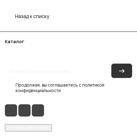
Назад к списку
Каталог
Акции
Бренды
Услуги
Блог
Условия оплаты
Условия доставки
Контакты
Магазины
Гарантия на товар
Документы
Оферта
Продолжая, вы соглашаетесь с
политикой
конфиденциальности
+7 (383) 381-00-51