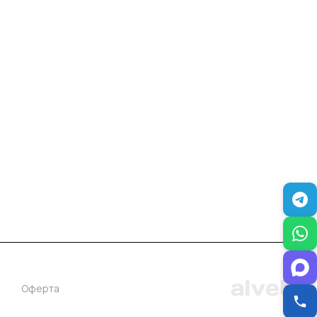
+7 (383) 381-00-51
inter-dveri@bk.ru
проспект Дзержинского, д. 1/4, эт. 2
Оферта