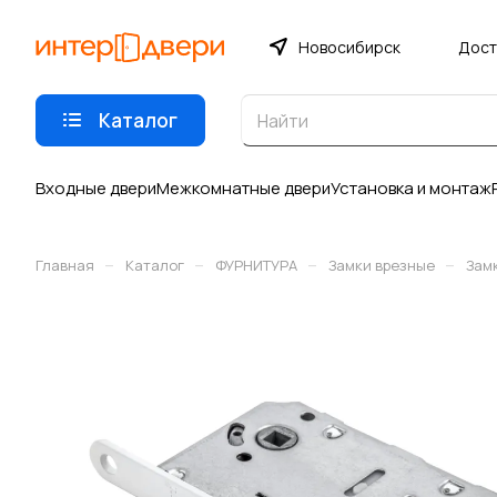
Новосибирск
Дост
Каталог
Входные двери
Межкомнатные двери
Установка и монтаж
–
–
–
–
Главная
Каталог
ФУРНИТУРА
Замки врезные
Зам