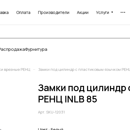
авка
Оплата
Производители
Акции
Услуги
Распродажа
Фурнитура
–
ки врезные РЕНЦ
Замки под цилиндр с пластиковым язычком РЕНЦ
Замки под цилиндр 
РЕНЦ INLB 85
Арт.
SKU-12031
Цвет :
Белый