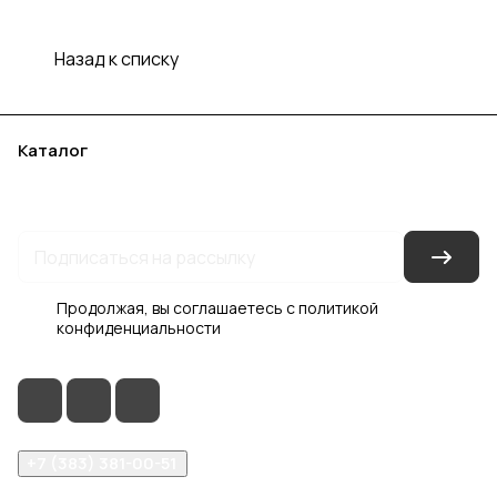
Назад к списку
Каталог
Акции
Бренды
Услуги
Блог
Условия оплаты
Условия доставки
Контакты
Магазины
Гарантия на товар
Документы
Оферта
Продолжая, вы соглашаетесь с
политикой
конфиденциальности
+7 (383) 381-00-51