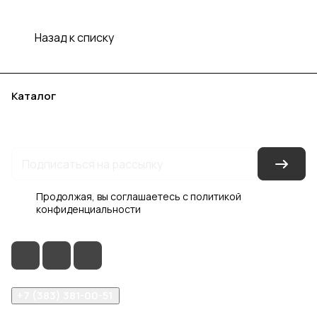
Назад к списку
Каталог
Акции
Бренды
Услуги
Блог
Условия оплаты
Условия доставки
Контакты
Магазины
Гарантия на товар
Документы
Оферта
Продолжая, вы соглашаетесь с
политикой
конфиденциальности
+7 (383) 381-00-51