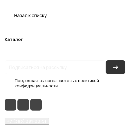
Назад к списку
Каталог
Акции
Бренды
Услуги
Блог
Условия оплаты
Условия доставки
Контакты
Магазины
Гарантия на товар
Документы
Оферта
Продолжая, вы соглашаетесь с
политикой
конфиденциальности
+7 (383) 381-00-51