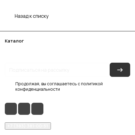
Назад к списку
Каталог
Акции
Бренды
Услуги
Блог
Условия оплаты
Условия доставки
Контакты
Магазины
Гарантия на товар
Документы
Оферта
Продолжая, вы соглашаетесь с
политикой
конфиденциальности
+7 (383) 381-00-51