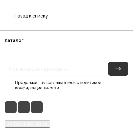
Назад к списку
Каталог
Акции
Бренды
Услуги
Блог
Условия оплаты
Условия доставки
Контакты
Магазины
Гарантия на товар
Документы
Оферта
Продолжая, вы соглашаетесь с
политикой
конфиденциальности
+7 (383) 381-00-51