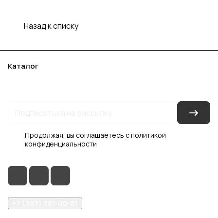
Назад к списку
Каталог
Акции
Бренды
Услуги
Блог
Условия оплаты
Условия доставки
Контакты
Магазины
Гарантия на товар
Документы
Оферта
Продолжая, вы соглашаетесь с
политикой
конфиденциальности
+7 (383) 381-00-51