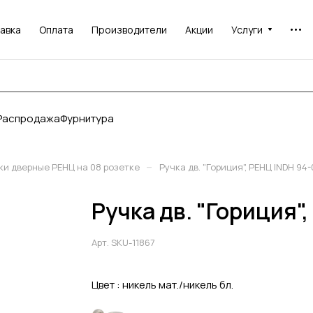
авка
Оплата
Производители
Акции
Услуги
Распродажа
Фурнитура
–
ки дверные РЕНЦ на 08 розетке
Ручка дв. "Гориция", РЕНЦ INDH 94
Ручка дв. "Гориция"
Арт.
SKU-11867
Цвет :
никель мат./никель бл.