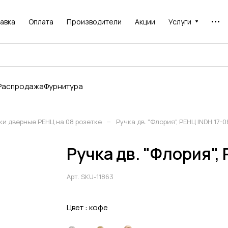
авка
Оплата
Производители
Акции
Услуги
Распродажа
Фурнитура
–
ки дверные РЕНЦ на 08 розетке
Ручка дв. "Флория", РЕНЦ INDH 17-0
Ручка дв. "Флория",
Арт.
SKU-11863
Цвет :
кофе