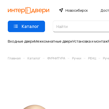
Новосибирск
Дост
Каталог
Входные двери
Межкомнатные двери
Установка и монтаж
–
–
–
–
–
Главная
Каталог
ФУРНИТУРА
Ручки
РЕНЦ
Руч