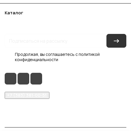
Каталог
Акции
Бренды
Услуги
Блог
Условия оплаты
Условия доставки
Контакты
Магазины
Гарантия на товар
Документы
Оферта
Продолжая, вы соглашаетесь с
политикой
конфиденциальности
+7 (383) 381-00-51
inter-dveri@bk.ru
проспект Дзержинского, д. 1/4, эт. 2