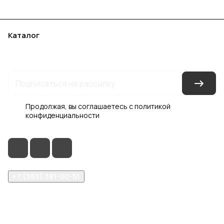
Каталог
Акции
Бренды
Услуги
Блог
Условия оплаты
Условия доставки
Контакты
Магазины
Гарантия на товар
Документы
Оферта
Продолжая, вы соглашаетесь с
политикой
конфиденциальности
+7 (383) 381-00-51
inter-dveri@bk.ru
проспект Дзержинского, д. 1/4, эт. 2