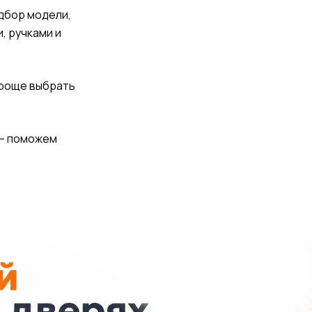
одбор модели,
, ручками и
проще выбрать
 — поможем