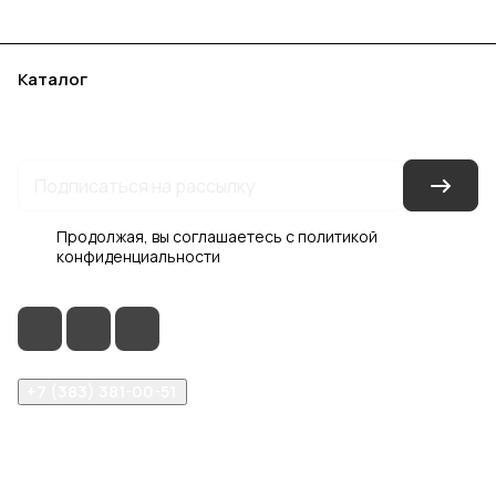
Каталог
Акции
Бренды
Услуги
Блог
Условия оплаты
Условия доставки
Контакты
Магазины
Гарантия на товар
Документы
Оферта
Продолжая, вы соглашаетесь с
политикой
конфиденциальности
+7 (383) 381-00-51
inter-dveri@bk.ru
проспект Дзержинского, д. 1/4, эт. 2