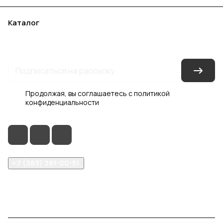
Каталог
Акции
Бренды
Услуги
Блог
Условия оплаты
Условия доставки
Контакты
Магазины
Гарантия на товар
Документы
Оферта
Продолжая, вы соглашаетесь с
политикой
конфиденциальности
+7 (383) 381-00-51
inter-dveri@bk.ru
проспект Дзержинского, д. 1/4, эт. 2