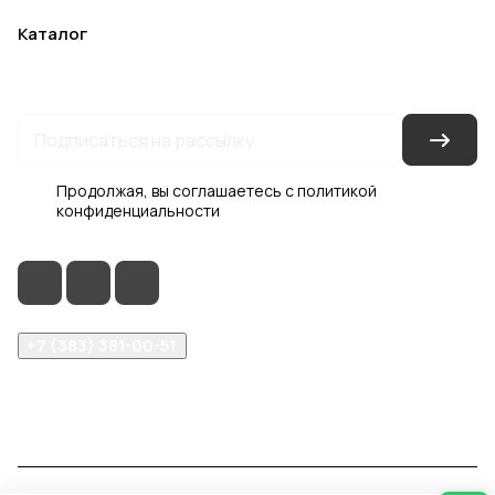
Каталог
Акции
Бренды
Услуги
Блог
Условия оплаты
Условия доставки
Контакты
Магазины
Гарантия на товар
Документы
Оферта
Продолжая, вы соглашаетесь с
политикой
конфиденциальности
+7 (383) 381-00-51
inter-dveri@bk.ru
проспект Дзержинского, д. 1/4, эт. 2