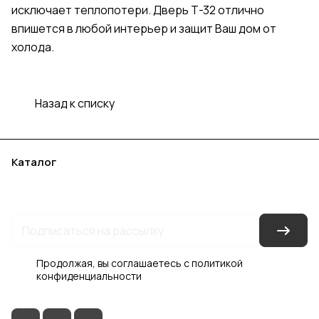
исключает теплопотери. Дверь Т-32 отлично
впишется в любой интерьер и защит Ваш дом от
холода.
Назад к списку
Каталог
Акции
Бренды
Услуги
Блог
Условия оплаты
Условия доставки
Контакты
Магазины
Гарантия на товар
Документы
Оферта
Продолжая, вы соглашаетесь с
политикой
конфиденциальности