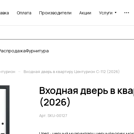
авка
Оплата
Производители
Акции
Услуги
Распродажа
Фурнитура
–
нтурион
Входная дверь в квартиру Центурион С-112 (2026)
Входная дверь в кв
(2026)
Арт.
SKU-00127
Цвет :
черный муар+кварц черный+орех мок