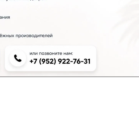
+7 (383) 381-00-51
inter-dveri@bk.ru
проспект Дзержинского, д. 1/4, эт. 2