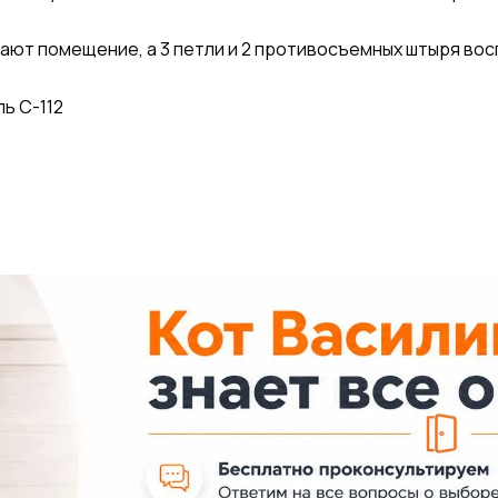
щают помещение, а 3 петли и 2 противосъемных штыря во
ь С-112