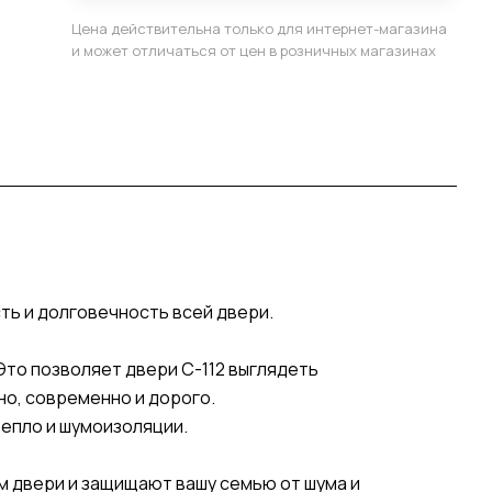
Цена действительна только для интернет-магазина
и может отличаться от цен в розничных магазинах
сть и долговечность всей двери.
то позволяет двери С-112 выглядеть
ьно, современно и дорого.
епло и шумоизоляции.
м двери и защищают вашу семью от шума и