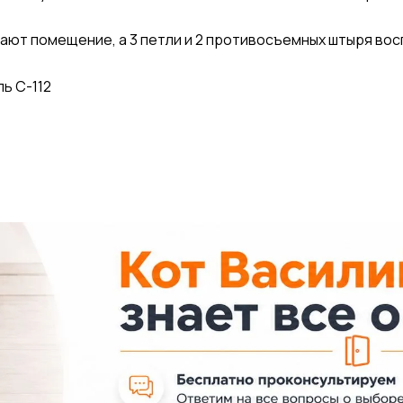
щают помещение, а 3 петли и 2 противосъемных штыря во
ь С-112