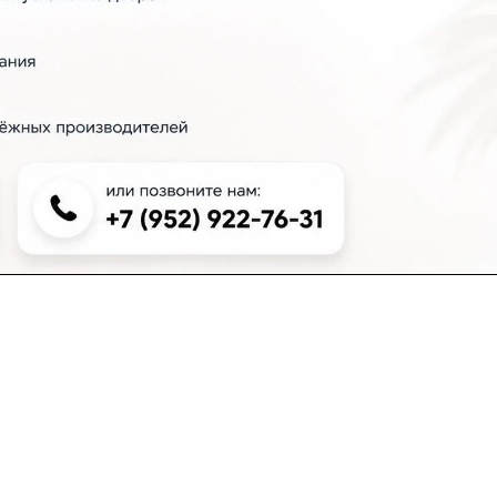
+7 (383) 381-00-51
inter-dveri@bk.ru
проспект Дзержинского, д. 1/4, эт. 2