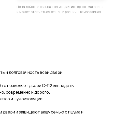
Цена действительна только для интернет-магазина
и может отличаться от цен в розничных магазинах
сть и долговечность всей двери.
то позволяет двери С-112 выглядеть
ьно, современно и дорого.
епло и шумоизоляции.
м двери и защищают вашу семью от шума и