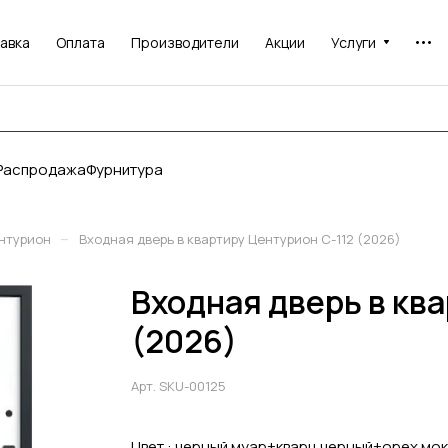
авка
Оплата
Производители
Акции
Услуги
Распродажа
Фурнитура
–
нтурион
Входная дверь в квартиру Центурион С-112 (2026)
Входная дверь в кв
(2026)
Арт.
SKU-00125
Цвет :
черный муар+кварц черный+орех мок