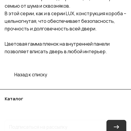
семью от шума и сквозняков.
В этой серии, как и в серии LUX, конструкция короба –
цельногнутая, что обеспечивает безопасность,
прочность и долговечность всей двери.
Цветовая гамма пленок на внутренней панели
позволяет вписать дверь в любой интерьер.
Назад к списку
Каталог
Акции
Бренды
Услуги
Блог
Условия оплаты
Условия доставки
Контакты
Магазины
Гарантия на товар
Документы
Оферта