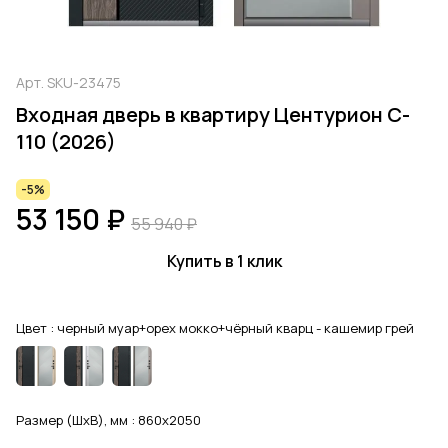
Арт.
SKU-23475
Входная дверь в квартиру Центурион C-
110 (2026)
-5%
53 150 ₽
55 940 ₽
Купить в 1 клик
Цвет :
черный муар+орех мокко+чёрный кварц - кашемир грей
Размер (ШхВ), мм :
860x2050