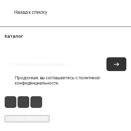
Назад к списку
Каталог
Акции
Бренды
Услуги
Блог
Условия оплаты
Условия доставки
Контакты
Магазины
Гарантия на товар
Документы
Оферта
Продолжая, вы соглашаетесь с
политикой
конфиденциальности
+7 (383) 381-00-51
inter-dveri@bk.ru