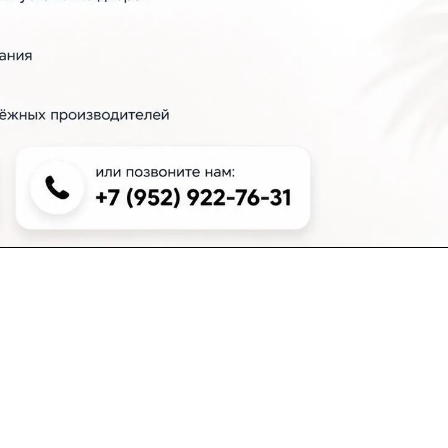
+7 (383) 381-00-51
inter-dveri@bk.ru
проспект Дзержинского, д. 1/4, эт. 2