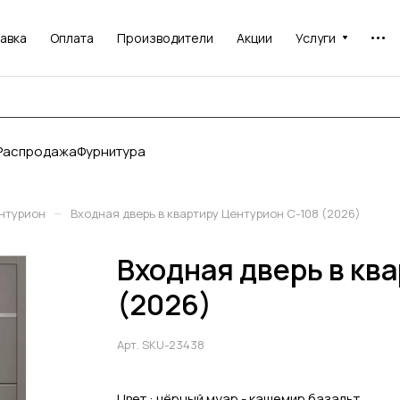
авка
Оплата
Производители
Акции
Услуги
Распродажа
Фурнитура
–
нтурион
Входная дверь в квартиру Центурион C-108 (2026)
Входная дверь в кв
(2026)
Арт.
SKU-23438
Цвет :
чёрный муар - кашемир базальт