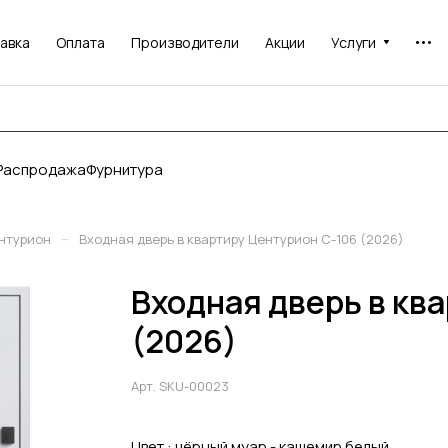
авка
Оплата
Производители
Акции
Услуги
Распродажа
Фурнитура
–
нтурион
Входная дверь в квартиру Центурион C-106 (2026)
Входная дверь в кв
(2026)
Арт.
SKU-00023
Цвет :
чёрный муар - кашемир белый