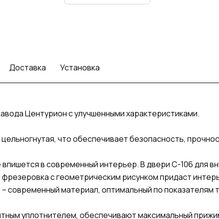
Доставка
Установка
завода Центурион с улучшенными характеристиками.
а – цельногнутая, что обеспечивает безопасность, прочно
впишется в современный интерьер. В двери С-106 для вн
ая фрезеровка с геометрическим рисунком придаст интер
 – современный материал, оптимальный по показателям т
нитным уплотнителем, обеспечивают максимальный прижи