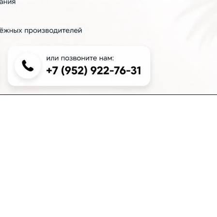
+7 (383) 381-00-51
inter-dveri@bk.ru
проспект Дзержинского, д. 1/4, эт. 2