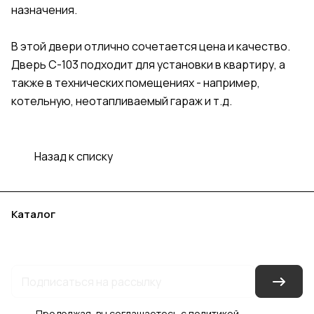
назначения.
В этой двери отлично сочетается цена и качество.
Дверь С-103 подходит для установки в квартиру, а
также в технических помещениях - например,
котельную, неотапливаемый гараж и т.д.
Назад к списку
Каталог
Акции
Бренды
Услуги
Блог
Условия оплаты
Условия доставки
Контакты
Магазины
Гарантия на товар
Документы
Оферта
Продолжая, вы соглашаетесь с
политикой