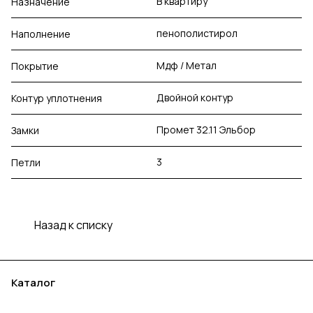
В квартиру
Назначение
пенополистирол
Наполнение
Мдф / Метал
Покрытие
Двойной контур
Контур уплотнения
Промет 32.11 Эльбор
Замки
3
Петли
Назад к списку
Каталог
Акции
Бренды
Услуги
Блог
Условия оплаты
Условия доставки
Контакты
Магазины
Гарантия на товар
Документы
Оферта