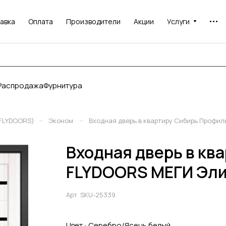
авка
Оплата
Производители
Акции
Услуги
Распродажа
Фурнитура
–
–
(FLYDOORS)
Эконом
Входная дверь в квартиру Сибирь Профи
Входная дверь в кв
FLYDOORS МЕГИ Эли
Арт.
SKU-25339
Цвет :
Серебро/Ясень белый