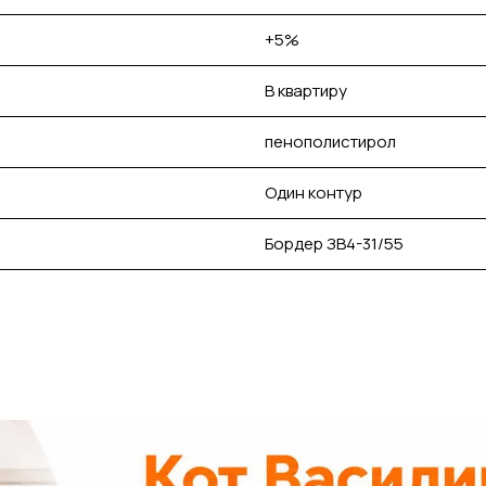
+5%
В квартиру
пенополистирол
Один контур
Бордер ЗВ4-31/55