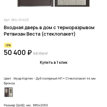
Арт.
SKU-01403
Входная дверь в дом с терморазрывом
Ретвизан Веста (стеклопакет)
-5%
50 400 ₽
53 150 ₽
Купить в 1 клик
Цвет :
Муар Кортен - Дуб полярный НП + Стеклопакет 44 мм
Бронза
Размер (ШхВ), мм :
880x2050