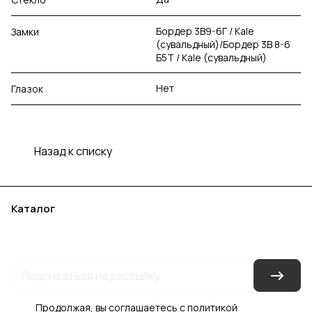
Бордер 3В9-6Г / Kale
Замки
(сувальдный)/Бордер 3В 8-6
Б5Т / Kale (сувальдный)
Нет
Глазок
Назад к списку
Каталог
Акции
Бренды
Услуги
Блог
Условия оплаты
Условия доставки
Контакты
Магазины
Гарантия на товар
Документы
Оферта
Продолжая, вы соглашаетесь с
политикой