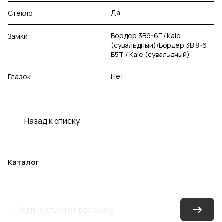
Да
Стекло
Бордер 3В9-6Г / Kale
Замки
(сувальдный)/Бордер 3В 8-6
Б5Т / Kale (сувальдный)
Нет
Глазок
Назад к списку
Каталог
Акции
Бренды
Услуги
Блог
Условия оплаты
Условия доставки
Контакты
Магазины
Гарантия на товар
Документы
Оферта