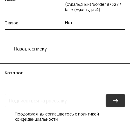
(сувальдный)/Border 87327 /
Kale (сувальдный)
Нет
Глазок
Назад к списку
Каталог
Акции
Бренды
Услуги
Блог
Условия оплаты
Условия доставки
Контакты
Магазины
Гарантия на товар
Документы
Оферта
Продолжая, вы соглашаетесь с
политикой
конфиденциальности