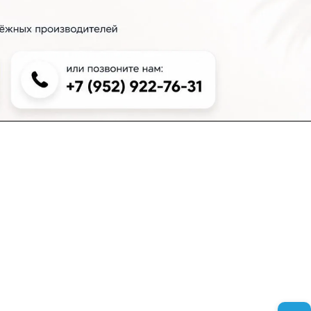
+7 (383) 381-00-51
inter-dveri@bk.ru
проспект Дзержинского, д. 1/4, эт. 2