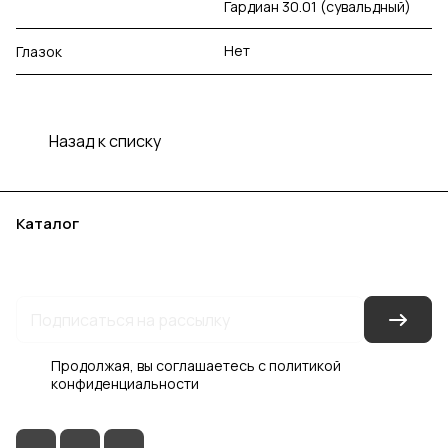
Гардиан 30.01 (сувальдный)
Нет
Глазок
Назад к списку
Каталог
Акции
Бренды
Услуги
Блог
Условия оплаты
Условия доставки
Контакты
Магазины
Гарантия на товар
Документы
Оферта
Продолжая, вы соглашаетесь с
политикой
конфиденциальности