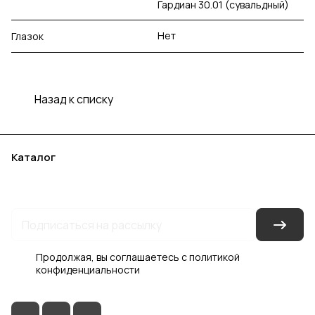
Гардиан 30.01 (сувальдный)
Нет
Глазок
Назад к списку
Каталог
Акции
Бренды
Услуги
Блог
Условия оплаты
Условия доставки
Контакты
Магазины
Гарантия на товар
Документы
Оферта
Продолжая, вы соглашаетесь с
политикой
конфиденциальности