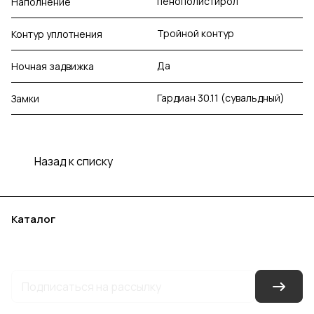
пенополистирол
Наполнение
Тройной контур
Контур уплотнения
Да
Ночная задвижка
Гардиан 30.11 (сувальдный)
Замки
Назад к списку
Каталог
Акции
Бренды
Услуги
Блог
Условия оплаты
Условия доставки
Контакты
Магазины
Гарантия на товар
Документы
Оферта