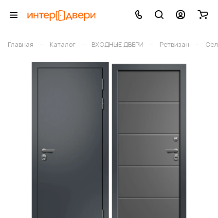
–
–
–
–
Главная
Каталог
ВХОДНЫЕ ДВЕРИ
Ретвизан
Сел