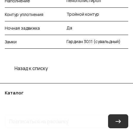
пенополистирол
Наполнение
Тройной контур
Контур уплотнения
Да
Ночная задвижка
Гардиан 30.11 (сувальдный)
Замки
Назад к списку
Каталог
Акции
Бренды
Услуги
Блог
Условия оплаты
Условия доставки
Контакты
Магазины
Гарантия на товар
Документы
Оферта