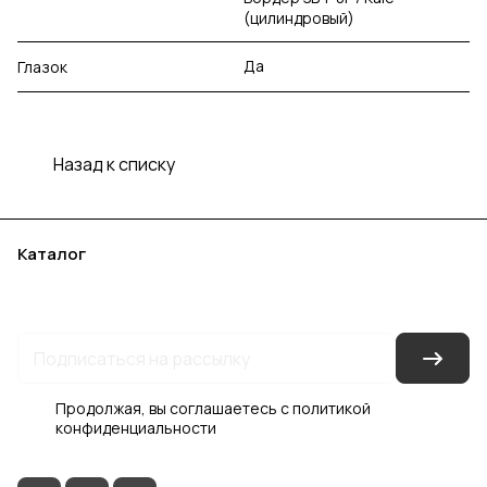
(цилиндровый)
Да
Глазок
Назад к списку
Каталог
Акции
Бренды
Услуги
Блог
Условия оплаты
Условия доставки
Контакты
Магазины
Гарантия на товар
Документы
Оферта
Продолжая, вы соглашаетесь с
политикой
конфиденциальности