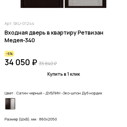
Арт.
SKU-01244
Входная дверь в квартиру Ретвизан
Медея-340
-5%
34 050 ₽
35 840 ₽
Купить в 1 клик
Цвет :
Сатин черный - ДУБЛИН -Эко-шпон Дуб нордик
Размер (ШхВ), мм :
860x2050