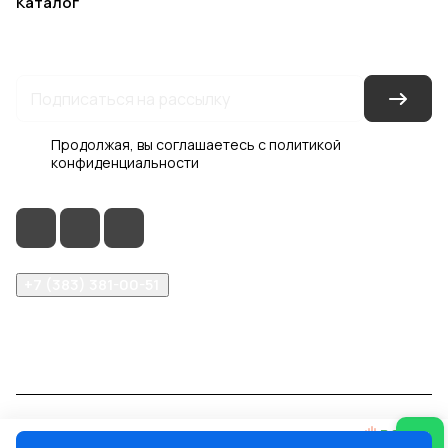
Каталог
Акции
Бренды
Услуги
Блог
Условия оплаты
Условия доставки
Контакты
Магазины
Гарантия на товар
Документы
Оферта
Продолжая, вы соглашаетесь с
политикой
конфиденциальности
+7 (383) 381-00-51
inter-dveri@bk.ru
проспект Дзержинского, д. 1/4, эт. 2
© 2026 Интер-Двери