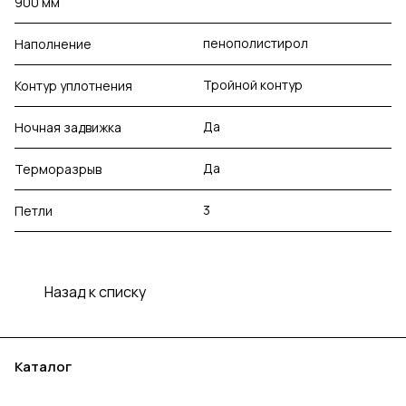
900 мм
пенополистирол
Наполнение
Тройной контур
Контур уплотнения
Да
Ночная задвижка
Да
Терморазрыв
3
Петли
Назад к списку
Каталог
Акции
Бренды
Услуги
Блог
Условия оплаты
Условия доставки
Контакты
Магазины
Гарантия на товар
Документы
Оферта