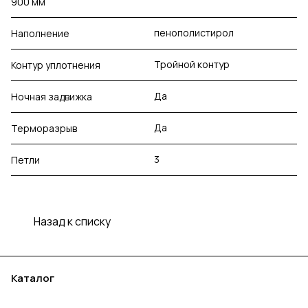
900 мм
пенополистирол
Наполнение
Тройной контур
Контур уплотнения
Да
Ночная задвижка
Да
Терморазрыв
3
Петли
Назад к списку
Каталог
Акции
Бренды
Услуги
Блог
Условия оплаты
Условия доставки
Контакты
Магазины
Гарантия на товар
Документы
Оферта