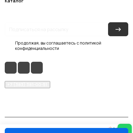
Каталог
Акции
Бренды
Услуги
Блог
Условия оплаты
Условия доставки
Контакты
Магазины
Гарантия на товар
Документы
Оферта
Продолжая, вы соглашаетесь с
политикой
конфиденциальности
+7 (383) 381-00-51
inter-dveri@bk.ru
проспект Дзержинского, д. 1/4, эт. 2
© 2026 Интер-Двери