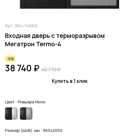
Арт.
SKU-14669
Входная дверь с терморазрывом
Мегатрон Termo-4
-5%
38 740 ₽
40 770 ₽
Купить в 1 клик
Цвет :
Ривьера Милк
Размер (ШхВ), мм :
960x2050