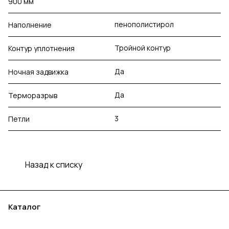
900 мм
пенополистирол
Наполнение
Тройной контур
Контур уплотнения
Да
Ночная задвижка
Да
Терморазрыв
3
Петли
Назад к списку
Каталог
Акции
Бренды
Услуги
Блог
Условия оплаты
Условия доставки
Контакты
Магазины
Гарантия на товар
Документы
Оферта