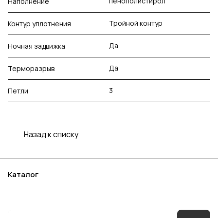
пенополистирол
Наполнение
Тройной контур
Контур уплотнения
Да
Ночная задвижка
Да
Терморазрыв
3
Петли
Назад к списку
Каталог
Акции
Бренды
Услуги
Блог
Условия оплаты
Условия доставки
Контакты
Магазины
Гарантия на товар
Документы
Оферта