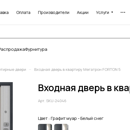
авка
Оплата
Производители
Акции
Услуги
Распродажа
Фурнитура
–
ртирные двери
Входная дверь в квартиру Мегатрон FORTON 5
Входная дверь в кв
Арт.
SKU-24046
Цвет :
Графит муар - Белый снег