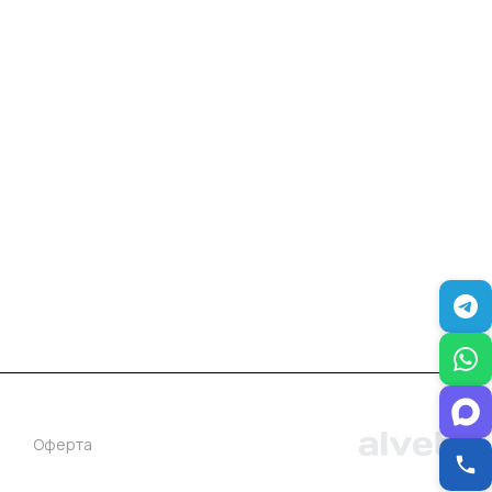
+7 (383) 381-00-51
inter-dveri@bk.ru
проспект Дзержинского, д. 1/4, эт. 2
Оферта