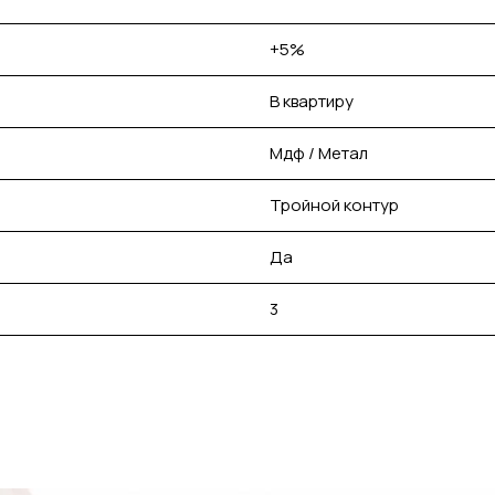
+5%
В квартиру
Мдф / Метал
Тройной контур
Да
3