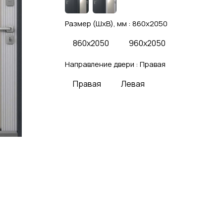
Размер (ШхВ), мм :
860x2050
860x2050
960x2050
Направление двери :
Правая
Правая
Левая