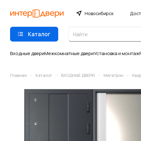
Новосибирск
Дост
Каталог
Входные двери
Межкомнатные двери
Установка и монтаж
–
–
–
–
Главная
Каталог
ВХОДНЫЕ ДВЕРИ
Мегатрон
Ква