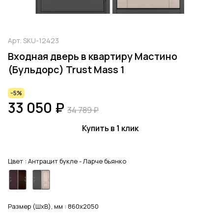
Арт.
SKU-12423
Входная дверь в квартиру Мастино
(Бульдорс) Trust Mass 1
-5%
33 050 ₽
34 789 ₽
Купить в 1 клик
Цвет :
Антрацит букле - Ларче бьянко
Размер (ШхВ), мм :
860x2050