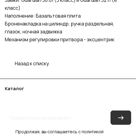
Замки: Guardian 30.01 (3 класс) и Guardian 32.11 (4
класс)
Наполнение: Базальтовая плита
Броненакладка на цилиндр, ручка раздельная,
глазок, ночная задвижка
Механизм регулировки притвора - эксцентрик
Назад к списку
Каталог
Акции
Бренды
Услуги
Блог
Условия оплаты
Условия доставки
Контакты
Магазины
Гарантия на товар
Документы
Оферта
Продолжая, вы соглашаетесь с
политикой