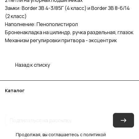
2 петли на упорных подшипниках
Замки: Border ЗВ 4-3/85Г (4 класс) и Border ЗВ 8-6/14
(2 класс)
Наполнение: Пенополистирол
Броненакладка на цилиндр, ручка раздельная, глазок
Механизм регулировки притвора - эксцентрик
Назад к списку
Каталог
Акции
Бренды
Услуги
Блог
Условия оплаты
Условия доставки
Контакты
Магазины
Гарантия на товар
Документы
Оферта
Продолжая, вы соглашаетесь с
политикой