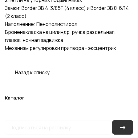
2 петли на упорных подшипниках
Замки: Border ЗВ 4-3/85Г (4 класс) и Border ЗВ 8-6/14
(2 класс)
Наполнение: Пенополистирол
Броненакладка на цилиндр, ручка раздельная,
глазок, ночная задвижка
Механизм регулировки притвора - эксцентрик
Назад к списку
Каталог
Акции
Бренды
Услуги
Блог
Условия оплаты
Условия доставки
Контакты
Магазины
Гарантия на товар
Документы
Оферта