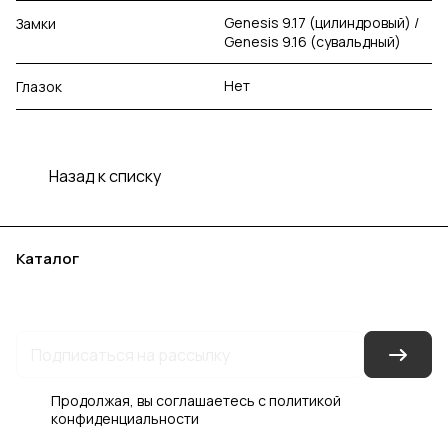
Genesis 9.17 (цилиндровый) /
Замки
Genesis 9.16 (сувальдный)
Нет
Глазок
Назад к списку
Каталог
Акции
Бренды
Услуги
Блог
Условия оплаты
Условия доставки
Контакты
Магазины
Гарантия на товар
Документы
Оферта
Продолжая, вы соглашаетесь с
политикой
конфиденциальности