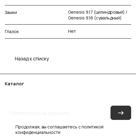
Genesis 9.17 (цилиндровый) /
Замки
Genesis 9.16 (сувальдный)
Нет
Глазок
Назад к списку
Каталог
Акции
Бренды
Услуги
Блог
Условия оплаты
Условия доставки
Контакты
Магазины
Гарантия на товар
Документы
Оферта
Продолжая, вы соглашаетесь с
политикой
конфиденциальности