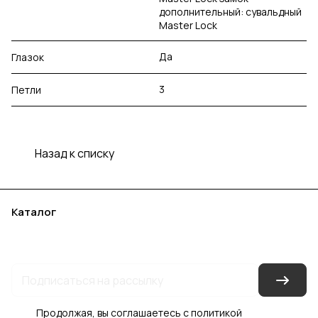
дополнительный: сувальдный
Master Lock
Да
Глазок
3
Петли
Назад к списку
Каталог
Акции
Бренды
Услуги
Блог
Условия оплаты
Условия доставки
Контакты
Магазины
Гарантия на товар
Документы
Оферта
Продолжая, вы соглашаетесь с
политикой