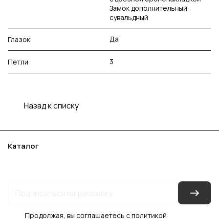
Замок дополнительный:
сувальдный
Да
Глазок
3
Петли
Назад к списку
Каталог
Акции
Бренды
Услуги
Блог
Условия оплаты
Условия доставки
Контакты
Магазины
Гарантия на товар
Документы
Оферта
Продолжая, вы соглашаетесь с
политикой